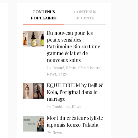
CONTENUS
CONTENUS
POPULAIRES
RÉCENTS
Du nouveau pour les
peaux sensibles :
Patrimoine Bio sort une
gamme éclat et de
nouveaux soins
Beauté
,
Bénin
,
Côte d'Ivoire
,
News
,
Togo
EQUILIBRIUM by Dejii &
Kola, l’original dans le
mariage
Lookbook
,
News
Mort du créateur styliste
japonais Kenzo Takada
News