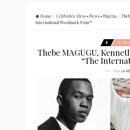
Home
/
Célébrités Afros
•
News
•
Nigéria
/ Theb
International Woolmark Prize”
CÉLÉBR
Thebe MAGUGU, Kenneth I
“The Interna
PAR
LA R