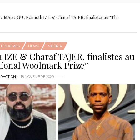
e MAGUGU, Kenneth IZE & Charaf TAJER, finalistes au “The
ITÉS AFROS
NEWS
NIGÉRIA
ZE & Charaf TAJER, finalistes au
tional Woolmark Prize”
ÉDACTION
18 NOVEMBRE 2020