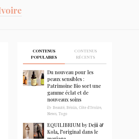
Ivoire
CONTENUS
CONTENUS
POPULAIRES
RÉCENTS
Du nouveau pour les
peaux sensibles :
Patrimoine Bio sort une
gamme éclat et de
nouveaux soins
Beauté
,
Bénin
,
Côte d'Ivoire
,
News
,
Togo
EQUILIBRIUM by Dejii &
Kola, l’original dans le
mariage