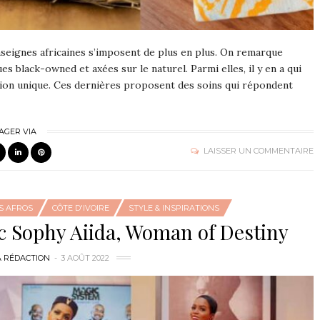
nseignes africaines s’imposent de plus en plus. On remarque
s black-owned et axées sur le naturel. Parmi elles, il y en a qui
tion unique. Ces dernières proposent des soins qui répondent
AGER VIA
LAISSER UN COMMENTAIRE
S AFROS
CÔTE D'IVOIRE
STYLE & INSPIRATIONS
ec Sophy Aiida, Woman of Destiny
A RÉDACTION
3 AOÛT 2022