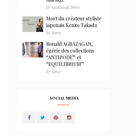
Lookbook
,
News
Mort du créateur styliste
japonais Kenzo Takada
News
Ronald AGBAZAGAN,
égérie des collections
“ANTIPODE” et
“EQUILIBRIUM”
News
SOCIAL MEDIA