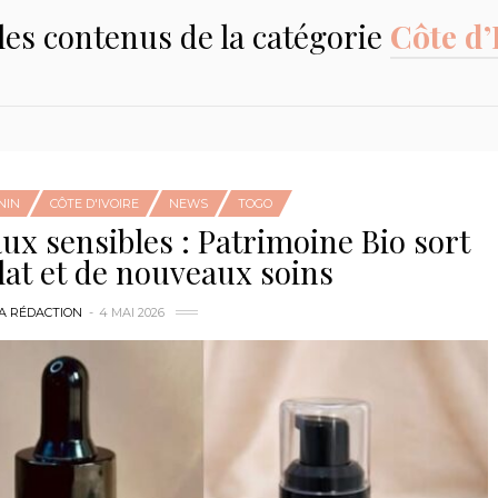
les contenus de la catégorie
Côte d’
NIN
CÔTE D'IVOIRE
NEWS
TOGO
x sensibles : Patrimoine Bio sort
at et de nouveaux soins
A RÉDACTION
4 MAI 2026