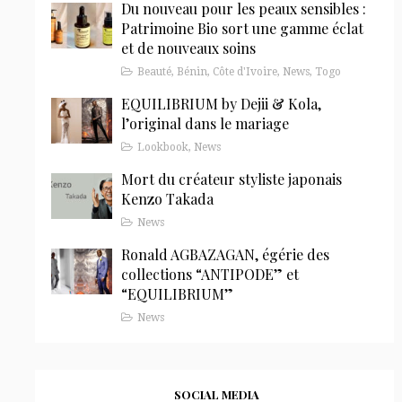
Du nouveau pour les peaux sensibles :
Patrimoine Bio sort une gamme éclat
et de nouveaux soins
Beauté
,
Bénin
,
Côte d'Ivoire
,
News
,
Togo
EQUILIBRIUM by Dejii & Kola,
l’original dans le mariage
Lookbook
,
News
Mort du créateur styliste japonais
Kenzo Takada
News
Ronald AGBAZAGAN, égérie des
collections “ANTIPODE” et
“EQUILIBRIUM”
News
SOCIAL MEDIA