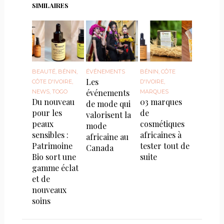
SIMILAIRES
BEAUTÉ
,
BÉNIN
,
ÉVÉNEMENTS
BÉNIN
,
CÔTE
Les
CÔTE D'IVOIRE
,
D'IVOIRE
,
événements
NEWS
,
TOGO
MARQUES
Du nouveau
03 marques
de mode qui
pour les
de
valorisent la
peaux
cosmétiques
mode
sensibles :
africaines à
africaine au
Patrimoine
tester tout de
Canada
Bio sort une
suite
gamme éclat
et de
nouveaux
soins