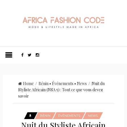
Home
/
Bénin
•
Événements
•
News
/ Nuit du
Styliste Africain (NSA 5) : Tout ce que vous devez
savoir
BÉNIN
ÉVÉNEMENTS
NEWS
Nuit du Styliste Africain