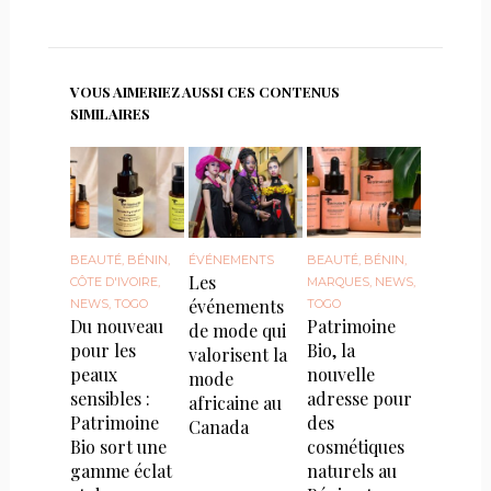
VOUS AIMERIEZ AUSSI CES CONTENUS
SIMILAIRES
BEAUTÉ
,
BÉNIN
,
ÉVÉNEMENTS
BEAUTÉ
,
BÉNIN
,
Les
CÔTE D'IVOIRE
,
MARQUES
,
NEWS
,
événements
NEWS
,
TOGO
TOGO
Du nouveau
Patrimoine
de mode qui
pour les
Bio, la
valorisent la
peaux
nouvelle
mode
sensibles :
adresse pour
africaine au
Patrimoine
des
Canada
Bio sort une
cosmétiques
gamme éclat
naturels au