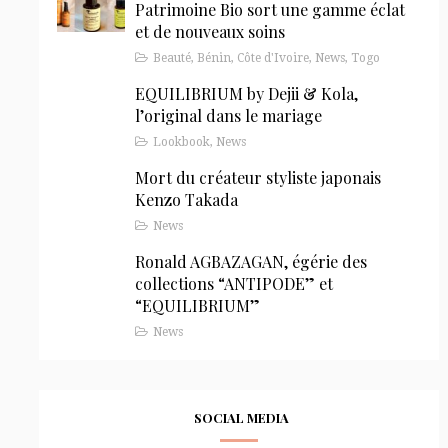
Patrimoine Bio sort une gamme éclat
et de nouveaux soins
Beauté
,
Bénin
,
Côte d'Ivoire
,
News
,
Togo
EQUILIBRIUM by Dejii & Kola,
l’original dans le mariage
Lookbook
,
News
Mort du créateur styliste japonais
Kenzo Takada
News
Ronald AGBAZAGAN, égérie des
collections “ANTIPODE” et
“EQUILIBRIUM”
News
SOCIAL MEDIA