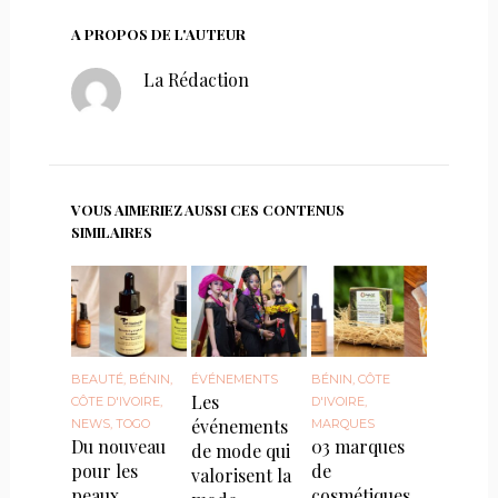
A PROPOS DE L'AUTEUR
La Rédaction
VOUS AIMERIEZ AUSSI CES CONTENUS
SIMILAIRES
BEAUTÉ
,
BÉNIN
,
ÉVÉNEMENTS
BÉNIN
,
CÔTE
Les
CÔTE D'IVOIRE
,
D'IVOIRE
,
événements
NEWS
,
TOGO
MARQUES
Du nouveau
03 marques
de mode qui
pour les
de
valorisent la
peaux
cosmétiques