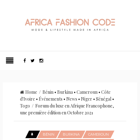
Home
/
Bénin
•
Burkina
•
Cameroun
•
Côte
d'Ivoire
•
Événements
•
News
•
Niger
•
Sénégal
•
Togo
/ Forum du luxe en Afrique Francophone,
une première édition en Octobre 2021
BÉNIN
BURKINA
CAMEROUN