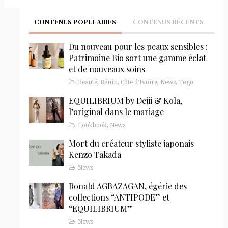
CONTENUS POPULAIRES
CONTENUS RÉCENTS
Du nouveau pour les peaux sensibles :
Patrimoine Bio sort une gamme éclat
et de nouveaux soins
Beauté
,
Bénin
,
Côte d'Ivoire
,
News
,
Togo
EQUILIBRIUM by Dejii & Kola,
l’original dans le mariage
Lookbook
,
News
Mort du créateur styliste japonais
Kenzo Takada
News
Ronald AGBAZAGAN, égérie des
collections “ANTIPODE” et
“EQUILIBRIUM”
News