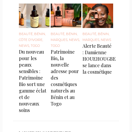
BEAUTÉ
,
BÉNIN
,
BEAUTÉ
,
BÉNIN
,
BEAUTÉ
,
BÉNIN
,
CÔTE D'IVOIRE
,
MARQUES
,
NEWS
,
MARQUES
,
NEWS
Alerte Beauté
NEWS
,
TOGO
TOGO
Du nouveau
Patrimoine
: Damienne
pour les
Bio, la
HOUEHOUGBE
peaux
nouvelle
se lance dans
sensibles :
adresse pour
la cosmétique
Patrimoine
des
Bio sort une
cosmétiques
gamme éclat
naturels au
et de
Bénin et au
nouveaux
Togo
soins