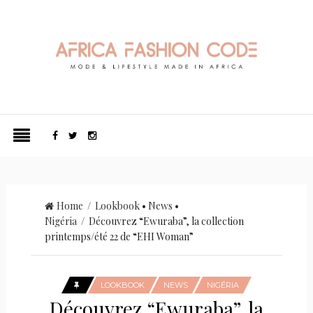
Home
/
Lookbook
•
News
•
Nigéria
/ Découvrez “Ewuraba”, la collection
printemps/été 22 de “EHI Woman”
LOOKBOOK
NEWS
NIGÉRIA
Découvrez “Ewuraba”, la