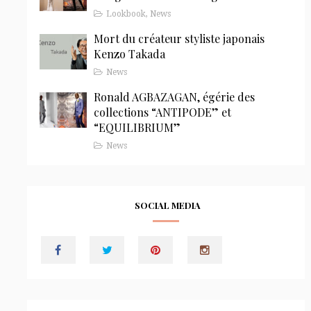
Lookbook
,
News
Mort du créateur styliste japonais
Kenzo Takada
News
Ronald AGBAZAGAN, égérie des
collections “ANTIPODE” et
“EQUILIBRIUM”
News
SOCIAL MEDIA