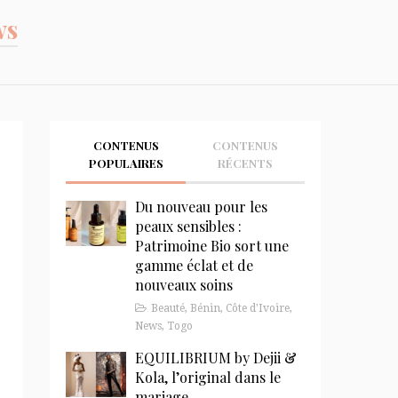
ws
CONTENUS
CONTENUS
POPULAIRES
RÉCENTS
Du nouveau pour les
peaux sensibles :
Patrimoine Bio sort une
gamme éclat et de
nouveaux soins
Beauté
,
Bénin
,
Côte d'Ivoire
,
News
,
Togo
EQUILIBRIUM by Dejii &
Kola, l’original dans le
mariage