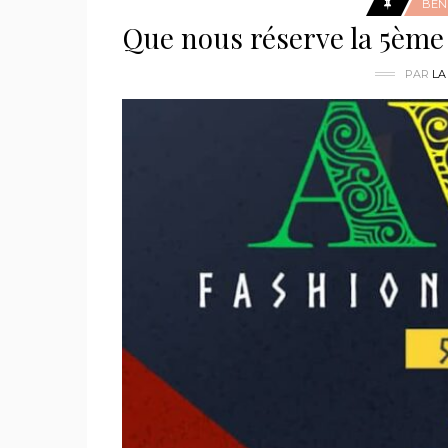
BÉN
Que nous réserve la 5ème 
PAR
LA