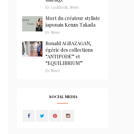
Lookbook
,
News
Mort du créateur styliste
japonais Kenzo Takada
News
Ronald AGBAZAGAN,
égérie des collections
“ANTIPODE” et
“EQUILIBRIUM”
News
SOCIAL MEDIA