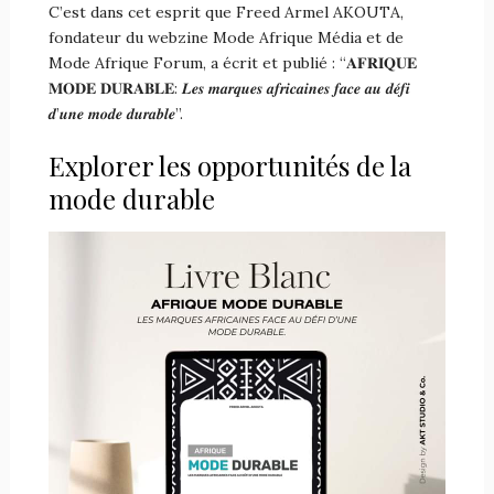
C’est dans cet esprit que Freed Armel AKOUTA,
fondateur du webzine Mode Afrique Média et de
Mode Afrique Forum, a écrit et publié : “𝐀𝐅𝐑𝐈𝐐𝐔𝐄
𝐌𝐎𝐃𝐄 𝐃𝐔𝐑𝐀𝐁𝐋𝐄: 𝑳𝒆𝒔 𝒎𝒂𝒓𝒒𝒖𝒆𝒔 𝒂𝒇𝒓𝒊𝒄𝒂𝒊𝒏𝒆𝒔 𝒇𝒂𝒄𝒆 𝒂𝒖 𝒅𝒆́𝒇𝒊
𝒅’𝒖𝒏𝒆 𝒎𝒐𝒅𝒆 𝒅𝒖𝒓𝒂𝒃𝒍𝒆”.
Explorer les opportunités de la
mode durable