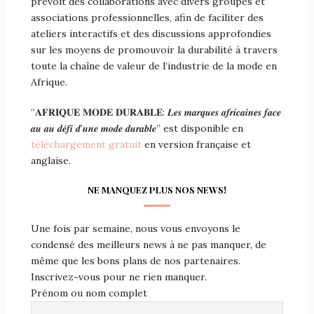
prévoit des collaborations avec divers groupes et
associations professionnelles, afin de faciliter des
ateliers interactifs et des discussions approfondies
sur les moyens de promouvoir la durabilité à travers
toute la chaîne de valeur de l’industrie de la mode en
Afrique.
“𝐀𝐅𝐑𝐈𝐐𝐔𝐄 𝐌𝐎𝐃𝐄 𝐃𝐔𝐑𝐀𝐁𝐋𝐄: 𝑳𝒆𝒔 𝒎𝒂𝒓𝒒𝒖𝒆𝒔 𝒂𝒇𝒓𝒊𝒄𝒂𝒊𝒏𝒆𝒔 𝒇𝒂𝒄𝒆
𝒂𝒖 𝒂𝒖 𝒅𝒆́𝒇𝒊 𝒅’𝒖𝒏𝒆 𝒎𝒐𝒅𝒆 𝒅𝒖𝒓𝒂𝒃𝒍𝒆” est disponible en
téléchargement gratuit
en version française et
anglaise.
NE MANQUEZ PLUS NOS NEWS!
Une fois par semaine, nous vous envoyons le
condensé des meilleurs news à ne pas manquer, de
même que les bons plans de nos partenaires.
Inscrivez-vous pour ne rien manquer.
Prénom ou nom complet