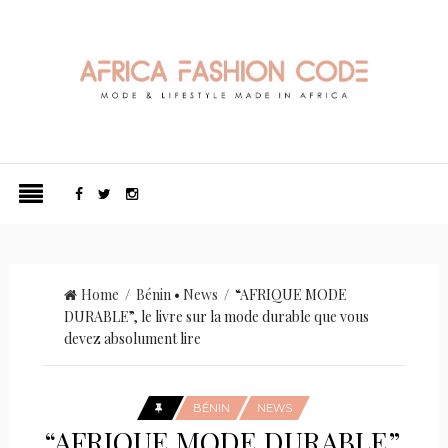
Home
/
Bénin
•
News
/ “AFRIQUE MODE
DURABLE”, le livre sur la mode durable que vous
devez absolument lire
BÉNIN
NEWS
“AFRIQUE MODE DURABLE”,