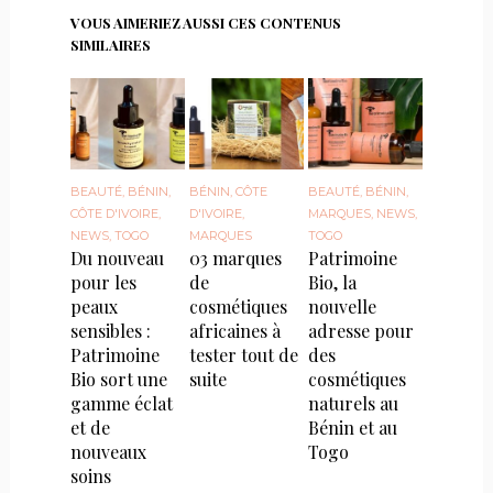
VOUS AIMERIEZ AUSSI CES CONTENUS
SIMILAIRES
BEAUTÉ
,
BÉNIN
,
BÉNIN
,
CÔTE
BEAUTÉ
,
BÉNIN
,
CÔTE D'IVOIRE
,
D'IVOIRE
,
MARQUES
,
NEWS
,
NEWS
,
TOGO
MARQUES
TOGO
Du nouveau
03 marques
Patrimoine
pour les
de
Bio, la
peaux
cosmétiques
nouvelle
sensibles :
africaines à
adresse pour
Patrimoine
tester tout de
des
Bio sort une
suite
cosmétiques
gamme éclat
naturels au
et de
Bénin et au
nouveaux
Togo
soins