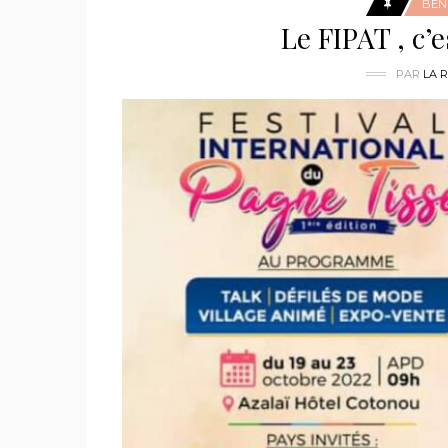
BÉN
Le FIPAT , c’
PAR
LA 