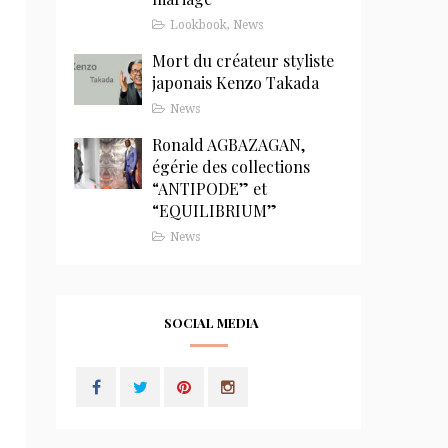
Lookbook
,
News
Mort du créateur styliste
japonais Kenzo Takada
News
Ronald AGBAZAGAN,
égérie des collections
“ANTIPODE” et
“EQUILIBRIUM”
News
SOCIAL MEDIA