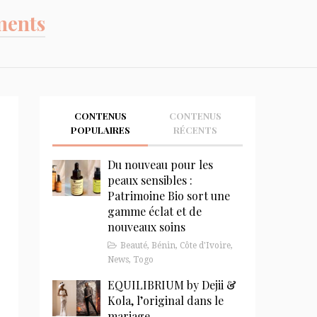
ments
CONTENUS
CONTENUS
POPULAIRES
RÉCENTS
Du nouveau pour les
peaux sensibles :
Patrimoine Bio sort une
gamme éclat et de
nouveaux soins
Beauté
,
Bénin
,
Côte d'Ivoire
,
News
,
Togo
EQUILIBRIUM by Dejii &
Kola, l’original dans le
mariage