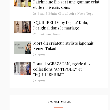
Patrimoine Bio sort une gamme éclat
et de nouveaux soins
Beauté
,
Bénin
,
Côte d'Ivoire
,
News
,
Togo
EQUILIBRIUM by Dejii & Kola,
l’original dans le mariage
Lookbook
,
News
Mort du créateur styliste japonais
Kenzo Takada
News
Ronald AGBAZAGAN, égérie des
collections “ANTIPODE” et
“EQUILIBRIUM”
News
SOCIAL MEDIA