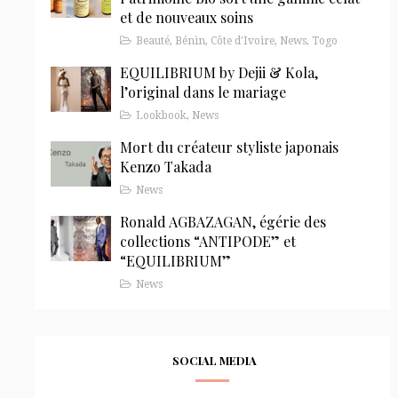
et de nouveaux soins
Beauté
,
Bénin
,
Côte d'Ivoire
,
News
,
Togo
EQUILIBRIUM by Dejii & Kola,
l’original dans le mariage
Lookbook
,
News
Mort du créateur styliste japonais
Kenzo Takada
News
Ronald AGBAZAGAN, égérie des
collections “ANTIPODE” et
“EQUILIBRIUM”
News
SOCIAL MEDIA