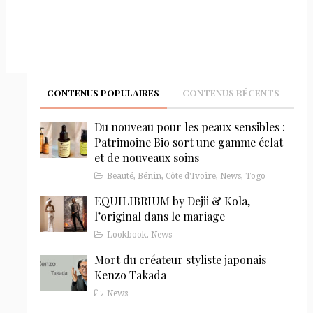
CONTENUS POPULAIRES
CONTENUS RÉCENTS
Du nouveau pour les peaux sensibles :
Patrimoine Bio sort une gamme éclat
et de nouveaux soins
Beauté
,
Bénin
,
Côte d'Ivoire
,
News
,
Togo
EQUILIBRIUM by Dejii & Kola,
l’original dans le mariage
Lookbook
,
News
Mort du créateur styliste japonais
Kenzo Takada
News