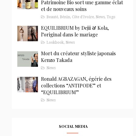
Patrimoine Bio sort une gamme éclat
et de nouveaux soins
Beauté
,
Bénin
,
Côte d'Ivoire
,
News
,
Togo
EQUILIBRIUM by Dejii & Kola,
l’original dans le mariage
Lookbook
,
News
Mort du créateur styliste japonais
Kenzo Takada
News
Ronald AGBAZAGAN, égérie des
collections “ANTIPODE” et
“EQUILIBRIUM”
News
SOCIAL MEDIA