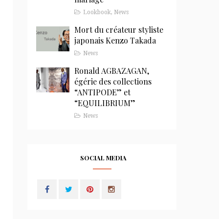
Lookbook
,
News
Mort du créateur styliste
japonais Kenzo Takada
News
Ronald AGBAZAGAN,
égérie des collections
“ANTIPODE” et
“EQUILIBRIUM”
News
SOCIAL MEDIA