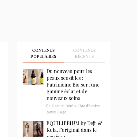
S
CONTENUS
CONTENUS
POPULAIRES
RÉCENTS
Du nouveau pour les
peaux sensibles :
Patrimoine Bio sort une
gamme éclat et de
nouveaux soins
Beauté
,
Bénin
,
Côte d'Ivoire
,
News
,
Togo
EQUILIBRIUM by Dejii &
Kola, l’original dans le
mariage