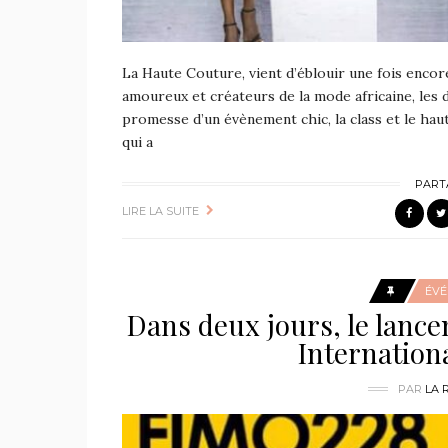
La Haute Couture, vient d’éblouir une fois enco
amoureux et créateurs de la mode africaine, les 
promesse d’un évènement chic, la class et le h
qui a
PART
LIRE LA SUITE
ÉV
Dans deux jours, le lance
Internation
PAR
LA 