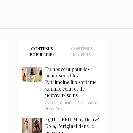
CONTENUS
CONTENUS
POPULAIRES
RÉCENTS
Du nouveau pour les
peaux sensibles :
Patrimoine Bio sort une
gamme éclat et de
nouveaux soins
Beauté
,
Bénin
,
Côte d'Ivoire
,
News
,
Togo
EQUILIBRIUM by Dejii &
Kola, l’original dans le
mariage