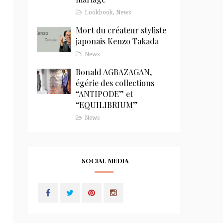
Lookbook
,
News
Mort du créateur styliste
japonais Kenzo Takada
News
Ronald AGBAZAGAN,
égérie des collections
“ANTIPODE” et
“EQUILIBRIUM”
News
SOCIAL MEDIA