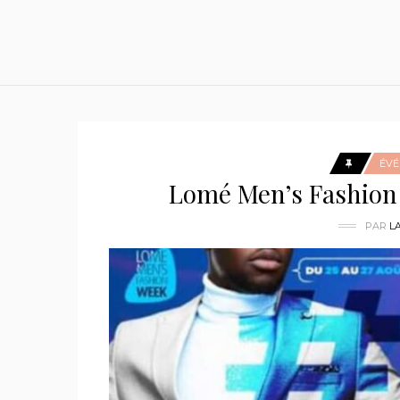
ÉV
Lomé Men’s Fashion W
PAR
L