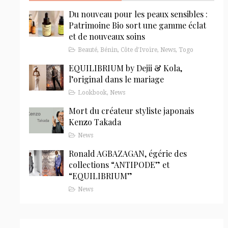
Du nouveau pour les peaux sensibles :
Patrimoine Bio sort une gamme éclat
et de nouveaux soins
Beauté
,
Bénin
,
Côte d'Ivoire
,
News
,
Togo
EQUILIBRIUM by Dejii & Kola,
l’original dans le mariage
Lookbook
,
News
Mort du créateur styliste japonais
Kenzo Takada
News
Ronald AGBAZAGAN, égérie des
collections “ANTIPODE” et
“EQUILIBRIUM”
News