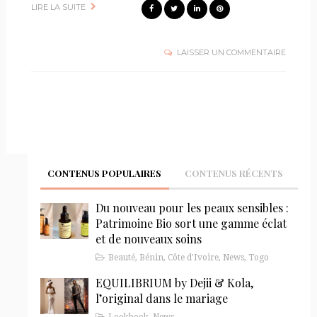
LIRE LA SUITE
LAISSER UN COMMENTAIRE
CONTENUS POPULAIRES
CONTENUS RÉCENTS
Du nouveau pour les peaux sensibles :
Patrimoine Bio sort une gamme éclat
et de nouveaux soins
Beauté
,
Bénin
,
Côte d'Ivoire
,
News
,
Togo
EQUILIBRIUM by Dejii & Kola,
l’original dans le mariage
Lookbook
,
News