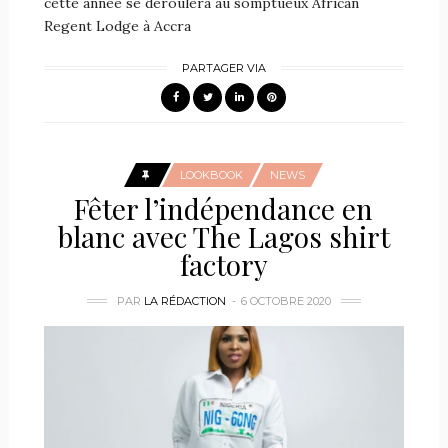
cette année se déroulera au somptueux African
Regent Lodge à Accra
PARTAGER VIA
LOOKBOOK
NEWS
Fêter l’indépendance en
blanc avec The Lagos shirt
factory
PAR
LA RÉDACTION
6 OCTOBRE 2020