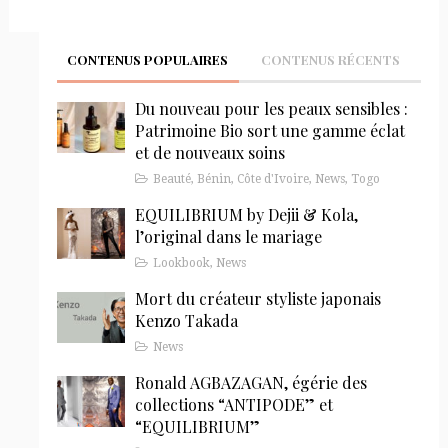
CONTENUS POPULAIRES
CONTENUS RÉCENTS
Du nouveau pour les peaux sensibles :
Patrimoine Bio sort une gamme éclat
et de nouveaux soins
Beauté
,
Bénin
,
Côte d'Ivoire
,
News
,
Togo
EQUILIBRIUM by Dejii & Kola,
l’original dans le mariage
Lookbook
,
News
Mort du créateur styliste japonais
Kenzo Takada
News
Ronald AGBAZAGAN, égérie des
collections “ANTIPODE” et
“EQUILIBRIUM”